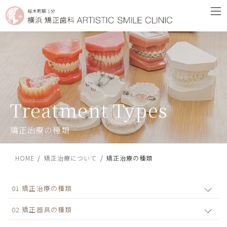
コ
ナ
ン
ビ
テ
ゲ
ン
ー
ツ
シ
へ
ョ
ス
ン
キ
に
ッ
移
プ
動
矯正治療の種類
HOME
矯正治療について
矯正治療の種類
01.矯正治療の種類
02.矯正器具の種類