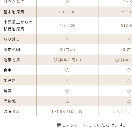
目立たなさ
×
△〜
基本治療費
891,000
957,
小児矯正からの
446,600
512,
移行治療費
取り外し
×
×
適応範囲
◎
(広い)
◎
(広
治療効果
◎
(非常に高い)
◎
(非常
食事
◯
◯
歯磨き
△
△
発音
◎
◎
異物感
△
△
通院頻度
1~1.5ヶ月に一度
1~1.5
横にスクロールしていただけます。