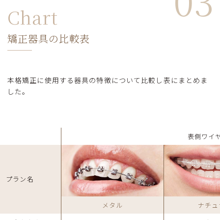
03
Chart
矯正器具の比較表
本格矯正に使用する器具の特徴について比較し表にまとめま
した。
表側ワイ
プラン名
メタル
ナチュ