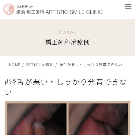
コ
ナ
ン
ビ
テ
ゲ
ン
ー
ツ
シ
矯正歯科治療例
へ
ョ
ス
ン
キ
に
ッ
移
HOME
矯正歯科治療例
滑舌が悪い・しっかり発音できない
プ
動
#滑舌が悪い・しっかり発音できな
い