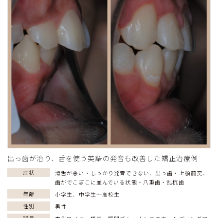
出っ歯が治り、舌を使う英語の発音も改善した矯正治療例
症状
滑舌が悪い・しっかり発音できない
、
出っ歯・上顎前突
、
歯がでこぼこに並んでいる状態・八重歯・乱杭歯
年齢
小学生
、
中学生〜高校生
性別
男性
器具