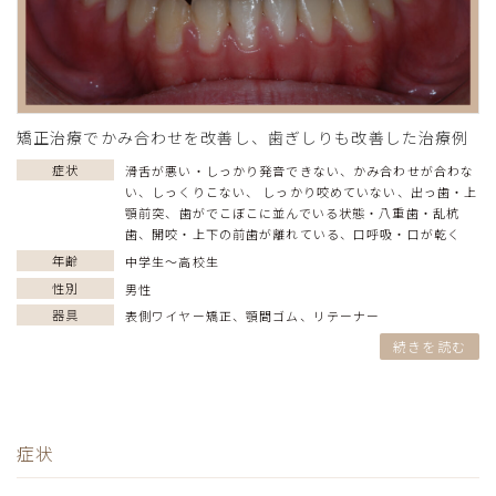
矯正治療でかみ合わせを改善し、歯ぎしりも改善した治療例
症状
滑舌が悪い・しっかり発音できない
、
かみ合わせが合わな
い、しっくりこない、 しっかり咬めていない
、
出っ歯・上
顎前突
、
歯がでこぼこに並んでいる状態・八重歯・乱杭
歯
、
開咬・上下の前歯が離れている
、
口呼吸・口が乾く
年齢
中学生〜高校生
性別
男性
器具
表側ワイヤー矯正
、
顎間ゴム
、
リテーナー
続きを読む
症状