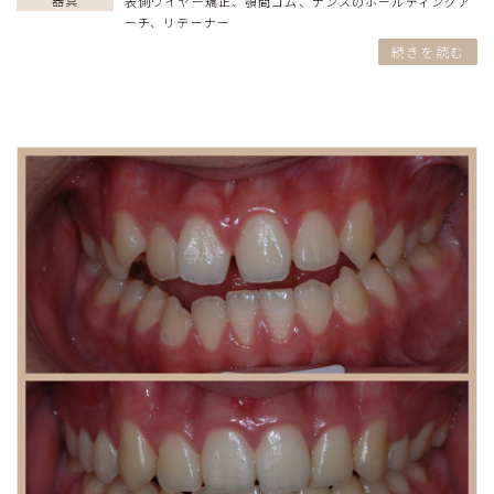
表側ワイヤー矯正
、
顎間ゴム
、
ナンスのホールディングア
ーチ
、
リテーナー
続きを読む