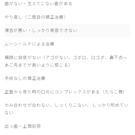
歯がない・生えてこない歯がある
やり直し（二度目の矯正治療）
滑舌が悪い・しっかり発音できない
ムーシールドによる治療
横顔に自信がない（アゴがない、ゴボ口、口ゴボ、鼻下点～
あご先までが長いように感じる）
手術なしの矯正治療
正面から見た時の口元にコンプレックスがある（たらこ唇)
かみ合わせが合わない、しっくりこない、 しっかり咬めてい
ない
出っ歯・上顎前突