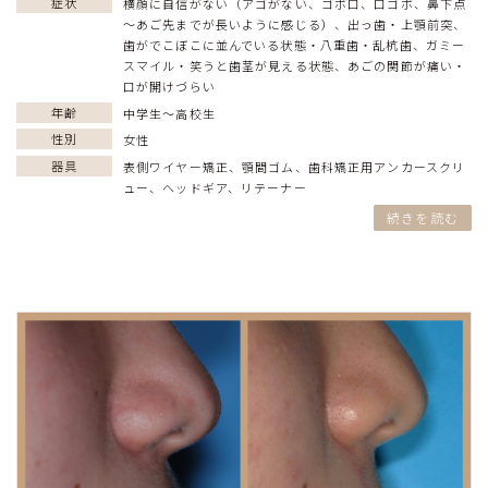
症状
横顔に自信がない（アゴがない、ゴボ口、口ゴボ、鼻下点
～あご先までが長いように感じる）
、
出っ歯・上顎前突
、
歯がでこぼこに並んでいる状態・八重歯・乱杭歯
、
ガミー
スマイル・笑うと歯茎が見える状態
、
あごの関節が痛い・
口が開けづらい
年齢
中学生〜高校生
性別
女性
器具
表側ワイヤー矯正
、
顎間ゴム
、
歯科矯正用アンカースクリ
ュー
、
ヘッドギア
、
リテーナー
続きを読む