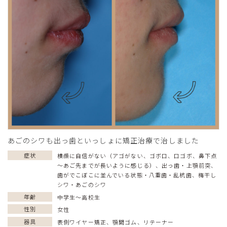
あごのシワも出っ歯といっしょに矯正治療で治しました
症状
横顔に自信がない（アゴがない、ゴボ口、口ゴボ、鼻下点
～あご先までが長いように感じる）
、
出っ歯・上顎前突
、
歯がでこぼこに並んでいる状態・八重歯・乱杭歯
、
梅干し
シワ・あごのシワ
年齢
中学生〜高校生
性別
女性
器具
表側ワイヤー矯正
、
顎間ゴム
、
リテーナー