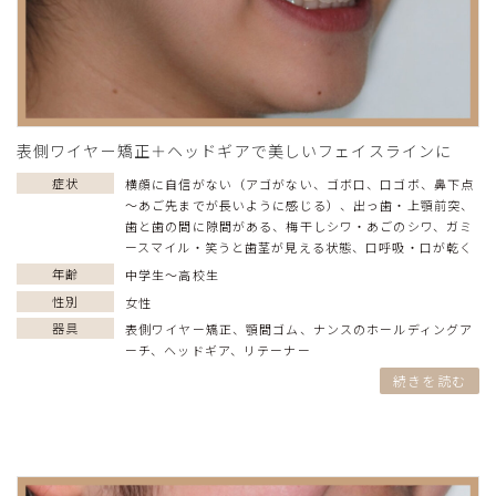
表側ワイヤー矯正＋ヘッドギアで美しいフェイスラインに
症状
横顔に自信がない（アゴがない、ゴボ口、口ゴボ、鼻下点
～あご先までが長いように感じる）
、
出っ歯・上顎前突
、
歯と歯の間に隙間がある
、
梅干しシワ・あごのシワ
、
ガミ
ースマイル・笑うと歯茎が見える状態
、
口呼吸・口が乾く
年齢
中学生〜高校生
性別
女性
器具
表側ワイヤー矯正
、
顎間ゴム
、
ナンスのホールディングア
ーチ
、
ヘッドギア
、
リテーナー
続きを読む