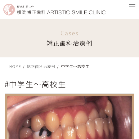
コ
ナ
ン
ビ
テ
ゲ
ン
ー
ツ
シ
矯正歯科治療例
へ
ョ
ス
ン
キ
に
ッ
移
HOME
矯正歯科治療例
中学生〜高校生
プ
動
#中学生〜高校生