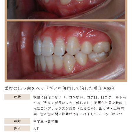
重度の出っ歯をヘッドギアを併用して治した矯正治療例
症状
横顔に自信がない（アゴがない、ゴボ口、口ゴボ、鼻下点
～あご先までが長いように感じる）
、
正面から見た時の口
元にコンプレックスがある（たらこ唇)
、
出っ歯・上顎前
突
、
歯と歯の間に隙間がある
、
梅干しシワ・あごのシワ
年齢
中学生〜高校生
性別
女性