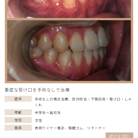
重症な受け口を手術なしで治療
症状
手術なしの矯正治療
、
反対咬合・下顎前突・受け口・しゃ
くれ
年齢
中学生〜高校生
性別
女性
器具
表側ワイヤー矯正
、
顎間ゴム
、
リテーナー
続きを読む