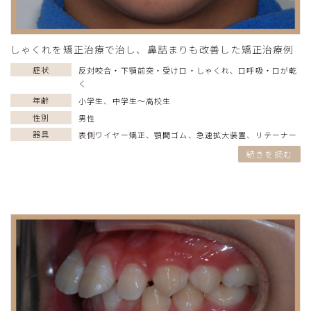
しゃくれを矯正治療で治し、鼻詰まりも改善した矯正治療例
症状
反対咬合・下顎前突・受け口・しゃくれ
、
口呼吸・口が乾
く
年齢
小学生
、
中学生〜高校生
性別
男性
器具
表側ワイヤー矯正
、
顎間ゴム
、
急速拡大装置
、
リテーナー
続きを読む