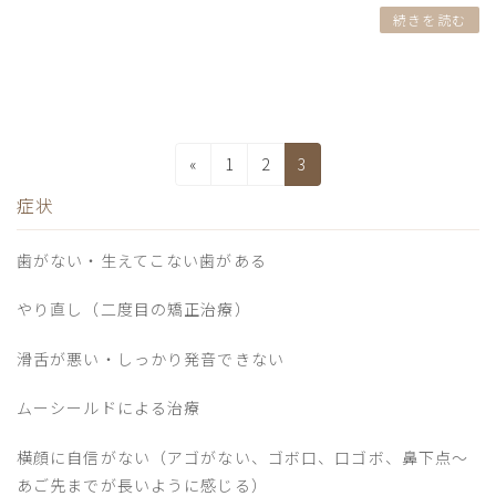
続きを読む
投
固
固
固
«
1
2
3
稿
定
定
定
症状
の
ペ
ペ
ペ
ペ
ー
ー
ー
歯がない・生えてこない歯がある
ジ
ジ
ジ
ー
ジ
やり直し（二度目の矯正治療）
送
滑舌が悪い・しっかり発音できない
り
ムーシールドによる治療
横顔に自信がない（アゴがない、ゴボ口、口ゴボ、鼻下点～
あご先までが長いように感じる）