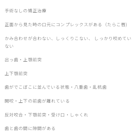
手術なしの矯正治療
正面から見た時の口元にコンプレックスがある（たらこ唇)
かみ合わせが合わない、しっくりこない、 しっかり咬めてい
ない
出っ歯・上顎前突
上下顎前突
歯がでこぼこに並んでいる状態・八重歯・乱杭歯
開咬・上下の前歯が離れている
反対咬合・下顎前突・受け口・しゃくれ
歯と歯の間に隙間がある