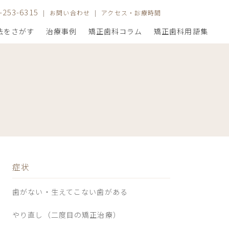
5-253-6315
お問い合わせ
アクセス・診療時間
法をさがす
治療事例
矯正歯科コラム
矯正歯科用語集
アクセス・診療時間
年齢から探す
なりたい自分から探す
院長紹介
矯正治療の種類
良い治療結果を得る大切なヒント
症状
歯がない・生えてこない歯がある
やり直し（二度目の矯正治療）