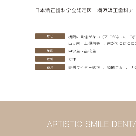
日本矯正歯科学会認定医 横浜矯正歯科ア
症状
横顔に自信がない（アゴがない、ゴ
出っ歯・上顎前突
、
歯がでこぼこに
年齢
中学生〜高校生
性別
女性
器具
表側ワイヤー矯正
、
顎間ゴム
、
リ