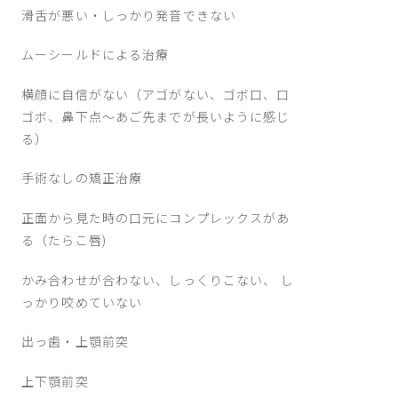
滑舌が悪い・しっかり発音できない
ムーシールドによる治療
横顔に自信がない（アゴがない、ゴボ口、口
ゴボ、鼻下点～あご先までが長いように感じ
る）
手術なしの矯正治療
正面から見た時の口元にコンプレックスがあ
る（たらこ唇)
かみ合わせが合わない、しっくりこない、 し
っかり咬めていない
出っ歯・上顎前突
上下顎前突