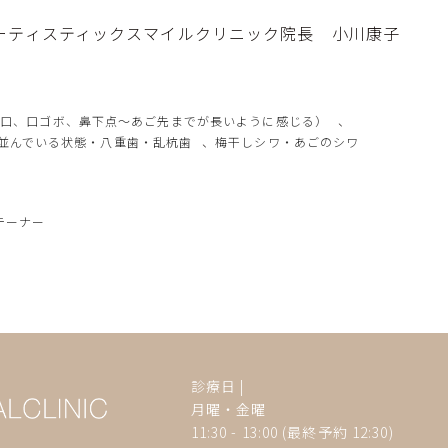
ーティスティックスマイルクリニック院長 小川康子
ボ口、口ゴボ、鼻下点～あご先までが長いように感じる）
、
並んでいる状態・八重歯・乱杭歯
、
梅干しシワ・あごのシワ
テーナー
診療日 |
月曜・金曜
11:30 - 13:00 (最終予約 12:30)