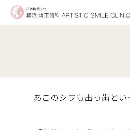
コ
ナ
ン
ビ
テ
ゲ
ン
ー
ツ
シ
へ
ョ
ス
ン
キ
に
ッ
移
矯正治療で手に入れられるもの
プ
動
あごのシワも出っ歯とい