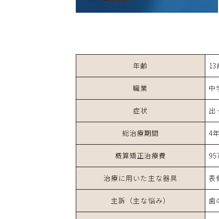
年齢
13
職業
中
症状
出
総治療期間
4
概算矯正治療費
95
治療に用いた主な器具
表
主訴（主な悩み）
歯