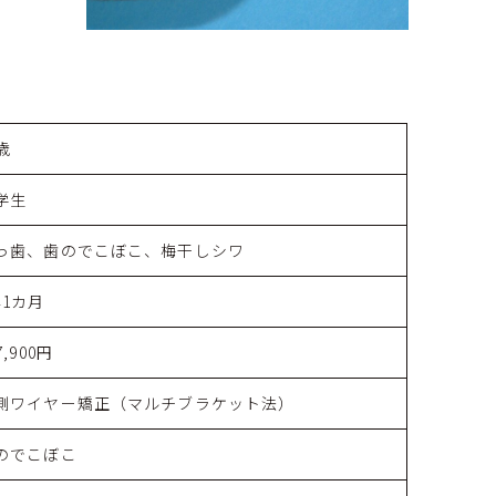
歳
学生
っ歯、歯のでこぼこ、梅干しシワ
年1カ月
7,900円
側ワイヤー矯正（マルチブラケット法）
のでこぼこ