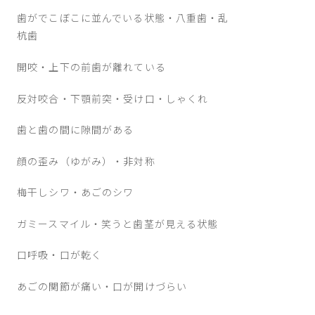
歯がでこぼこに並んでいる状態・八重歯・乱
杭歯
開咬・上下の前歯が離れている
反対咬合・下顎前突・受け口・しゃくれ
歯と歯の間に隙間がある
顔の歪み（ゆがみ）・非対称
梅干しシワ・あごのシワ
ガミースマイル・笑うと歯茎が見える状態
口呼吸・口が乾く
あごの関節が痛い・口が開けづらい