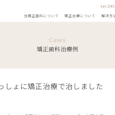
tel.04
当矯正歯科について
矯正治療について
解決方
矯正歯科治療例
当院の矯正治療のこだわり
悩み・症状から探す
当矯正歯科の目指す矯正治療
通院を続けやすくする工夫
矯正治療の流れと費用
器具から探す
っしょに矯正治療で治しました