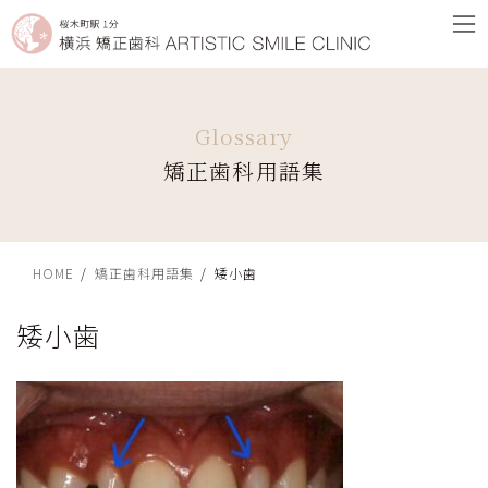
コ
ナ
ン
ビ
テ
ゲ
ン
ー
ツ
シ
へ
ョ
矯正歯科用語集
ス
ン
キ
に
ッ
移
プ
動
HOME
矯正歯科用語集
矮小歯
矮小歯