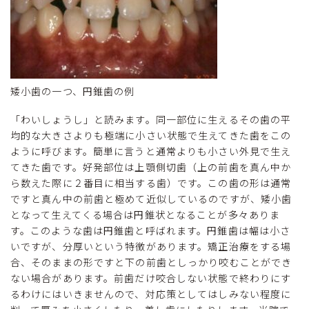
矮小歯の一つ、円錐歯の例
「わいしょうし」と読みます。同一部位に生えるその歯の平
均的な大きさよりも極端に小さい状態で生えてきた歯をこの
ように呼びます。簡単に言うと通常よりも小さい外見で生え
てきた歯です。好発部位は上顎側切歯（上の前歯を真ん中か
ら数えた際に２番目に相当する歯）です。この歯の形は通常
ですと真ん中の前歯と極めて近似しているのですが、矮小歯
となって生えてくる場合は円錐状となることが多々ありま
す。このような歯は円錐歯と呼ばれます。円錐歯は幅は小さ
いですが、分厚いという特徴があります。矯正治療をする場
合、そのままの形ですと下の前歯としっかり咬むことができ
ない場合があります。前歯だけ咬合しない状態で終わりにす
るわけにはいきませんので、対応策としてはしみない程度に