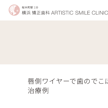
コ
ナ
ン
ビ
テ
ゲ
ン
ー
ツ
シ
へ
ョ
ス
ン
キ
に
ッ
移
矯正治療で手に入れられるもの
プ
動
唇側ワイヤーで歯のでこ
治療例