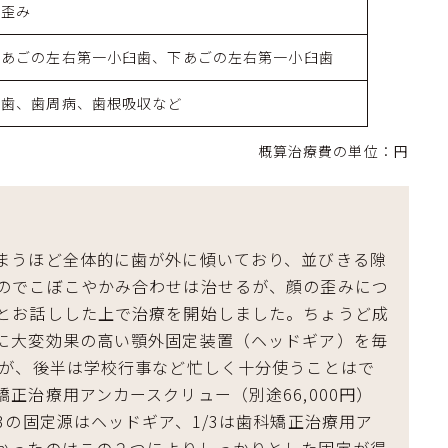
の歪み
上あごの左右第一小臼歯、下あごの左右第一小臼歯
虫歯、歯周病、歯根吸収など
概算治療費の単位：円
まうほど全体的に歯が外に傾いており、並びきる隙
のでこぼこやかみ合わせは治せるが、顔の歪みにつ
とお話しした上で治療を開始しました。ちょうど成
に大変効果の高い顎外固定装置（ヘッドギア）を毎
たが、後半は学校行事など忙しく十分使うことはで
正治療用アンカースクリュー（別途66,000円）
3の固定源はヘッドギア、1/3は歯科矯正治療用ア
かったのはこの２つによりしっかりとした固定が得