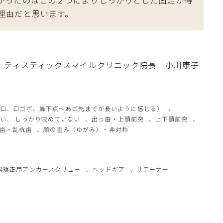
理由だと思います。
ーティスティックスマイルクリニック院長 小川康子
ボ口、口ゴボ、鼻下点～あご先までが長いように感じる）
、
い、 しっかり咬めていない
、
出っ歯・上顎前突
、
上下顎前突
、
歯・乱杭歯
、
顔の歪み（ゆがみ）・非対称
科矯正用アンカースクリュー
、
ヘッドギア
、
リテーナー