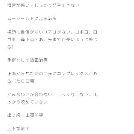
滑舌が悪い・しっかり発音できない
ムーシールドによる治療
横顔に自信がない（アゴがない、ゴボ口、口
ゴボ、鼻下点～あご先までが長いように感じ
る）
手術なしの矯正治療
正面から見た時の口元にコンプレックスがあ
る（たらこ唇)
かみ合わせが合わない、しっくりこない、 し
っかり咬めていない
出っ歯・上顎前突
上下顎前突