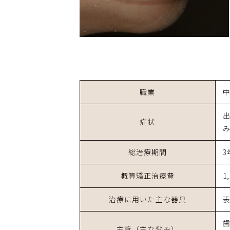
職業
症状
総治療期間
3
概算矯正治療費
1
治療に用いた主な器具
主訴（主な悩み）