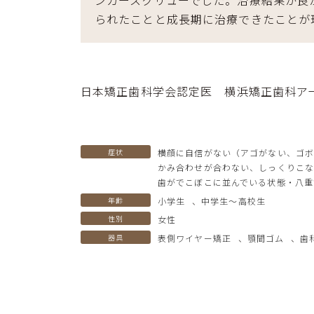
られたことと成長期に治療できたことが
日本矯正歯科学会認定医 横浜矯正歯科ア
症状
横顔に自信がない（アゴがない、ゴ
かみ合わせが合わない、しっくりこな
歯がでこぼこに並んでいる状態・八重
年齢
小学生
、
中学生〜高校生
性別
女性
器具
表側ワイヤー矯正
、
顎間ゴム
、
歯