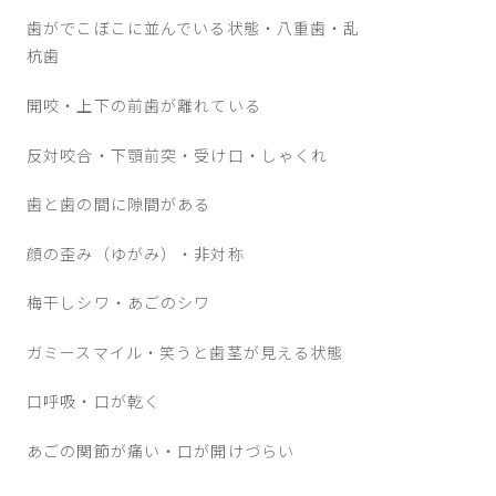
歯がでこぼこに並んでいる状態・八重歯・乱
杭歯
開咬・上下の前歯が離れている
反対咬合・下顎前突・受け口・しゃくれ
歯と歯の間に隙間がある
顔の歪み（ゆがみ）・非対称
梅干しシワ・あごのシワ
ガミースマイル・笑うと歯茎が見える状態
口呼吸・口が乾く
あごの関節が痛い・口が開けづらい