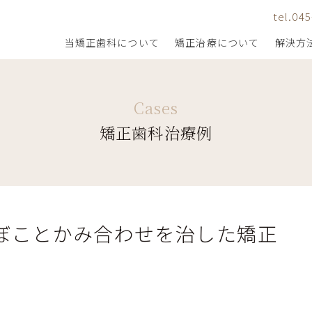
tel.04
当矯正歯科について
矯正治療について
解決方
矯正歯科治療例
当院の矯正治療のこだわり
悩み・症状から探す
当矯正歯科の目指す矯正治療
通院を続けやすくする工夫
矯正治療の流れと費用
器具から探す
ぼことかみ合わせを治した矯正