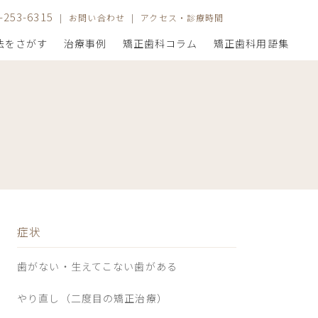
5-253-6315
お問い合わせ
アクセス・診療時間
法をさがす
治療事例
矯正歯科コラム
矯正歯科用語集
アクセス・診療時間
年齢から探す
なりたい自分から探す
院長紹介
矯正治療の種類
良い治療結果を得る大切なヒント
症状
歯がない・生えてこない歯がある
やり直し（二度目の矯正治療）