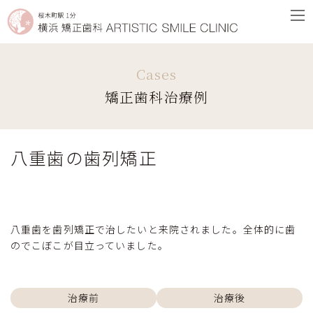
コ
ナ
ン
ビ
テ
ゲ
ン
ー
ツ
シ
矯正歯科治療例
へ
ョ
ス
ン
キ
に
ッ
移
八重歯の歯列矯正
プ
動
八重歯を歯列矯正で治したいと来院されました。全体的に歯
のでこぼこが目立っていました。
治療前
治療後