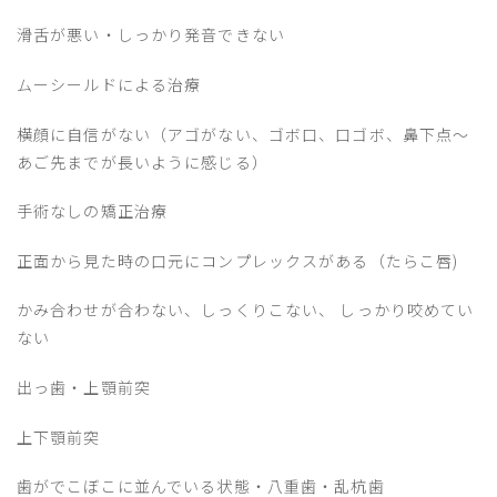
滑舌が悪い・しっかり発音できない
ムーシールドによる治療
横顔に自信がない（アゴがない、ゴボ口、口ゴボ、鼻下点～
あご先までが長いように感じる）
手術なしの矯正治療
正面から見た時の口元にコンプレックスがある（たらこ唇)
かみ合わせが合わない、しっくりこない、 しっかり咬めてい
ない
出っ歯・上顎前突
上下顎前突
歯がでこぼこに並んでいる状態・八重歯・乱杭歯