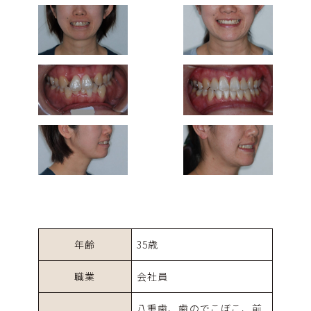
年齢
35歳
職業
会社員
八重歯、歯のでこぼこ、前