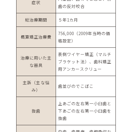
症状
歯の反対咬合
総治療期間
５年1カ月
756,000（2009年当時の価
概算矯正治療費
格設定）
表側ワイヤー矯正（マルチ
治療に用いた主
ブラケット法）、歯科矯正
な器具
用アンカースクリュー
主訴（主な悩
歯並びのでこぼこ
み）
上あごの左右第一小臼歯と
抜歯
下あごの左右第一小臼歯を
抜歯
虫歯、歯周病、歯根吸収な