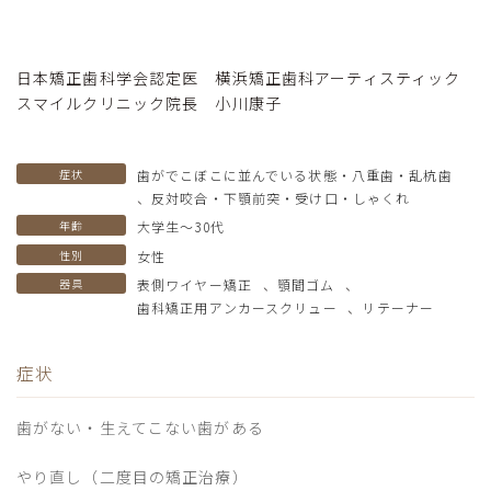
日本矯正歯科学会認定医 横浜矯正歯科アーティスティック
スマイルクリニック院長 小川康子
症状
歯がでこぼこに並んでいる状態・八重歯・乱杭歯
、
反対咬合・下顎前突・受け口・しゃくれ
年齢
大学生〜30代
性別
女性
器具
表側ワイヤー矯正
、
顎間ゴム
、
歯科矯正用アンカースクリュー
、
リテーナー
症状
歯がない・生えてこない歯がある
やり直し（二度目の矯正治療）